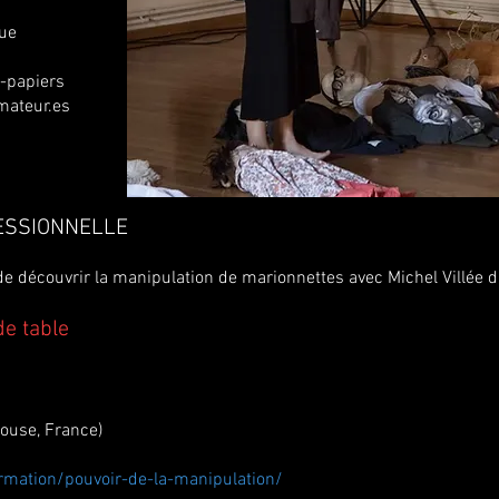
que
-papiers
mateur.es
ESSIONNELLE
e découvrir la manipulation de marionnettes avec Michel Villée d’
e table
louse, France)
rmation/pouvoir-de-la-manipulation/