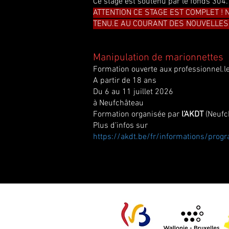
Ce stage est soutenu par le fonds 304.
ATTENTION CE STAGE EST COMPLET ! 
TENU.E AU COURANT DES NOUVELLES 
Manipulation de marionnettes
Formation ouverte aux professionnel.le
A partir de 18 ans
Du 6 au 11 juillet 2026
à Neufchâteau
Formation organisée par
l’AKDT
(Neufc
Plus d’infos sur
https://akdt.be/fr/informations/prog