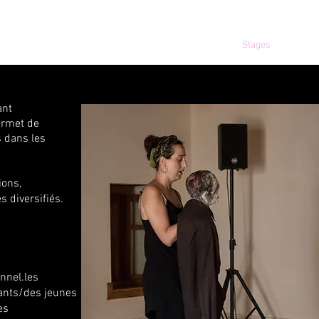
Shows
Tournées
Stages
ant
ermet de
s dans les
ions,
s diversifiés.
nnel.les
ants/
des jeunes
es