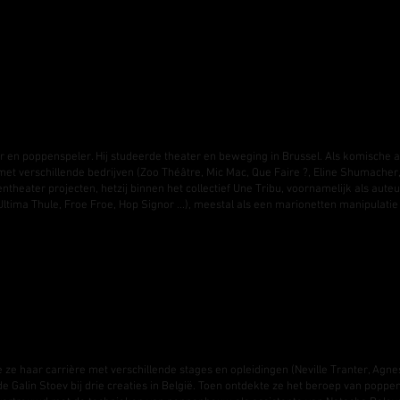
 en poppenspeler. Hij studeerde theater en beweging in Brussel. Als komische act
et verschillende bedrijven (Zoo Théâtre, Mic Mac, Que Faire ?, Eline Shumacher, Da
ntheater projecten, hetzij binnen het collectief Une Tribu, voornamelijk als aut
ima Thule, Froe Froe, Hop Signor ...), meestal als een marionetten manipulatie c
de ze haar carrière met verschillende stages en opleidingen (Neville Tranter, Agne
de Galin Stoev bij drie creaties in België. Toen ontdekte ze het beroep van poppen