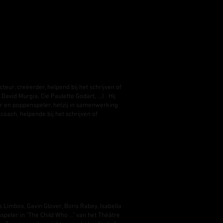
eur, creëerder, helpend bij het schrijven of
vid Murgia, Cie Paulette Godart, ...) . Hij
eur en poppenspeler, hetzij in samenwerking
oach, helpende bij het schrijven of
s Limbos, Gavin Glover, Boris Rabey, Isabella
speler in "The Child Who ..." van het Théâtre