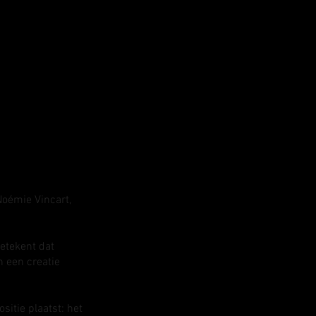
Noémie Vincart,
etekent dat
n een creatie
itie plaatst: het