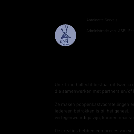
Antoinette Servais
Administratie van l'ASBL En
Une Tribu Collectif bestaat uit twee c
die samenwerken met partners en/of b
Ze maken poppenkastvoorstellingen en
iedereen betrokken is bij het geheel. H
vertegenwoordigd zijn, kunnen naar vo
De creaties hebben een proces van vert