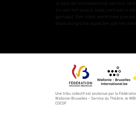
is door de betrokkenheid van hun verbe
zin van het woord, staat centraal in e
gemaakt. Een stam werkt heel precies
dramaturgische aspecten van het werk 
Une tribu collectif est soutenue par la Fédératio
Wallonie-Bruxelles – Service du Théâtre, le WBI 
COCOF