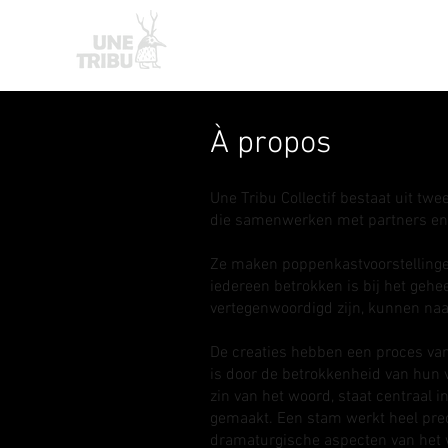
Homepage
Nouvelle page
À propos
Une Tribu Collectif bestaat uit tw
die samenwerken met partners en/
Ze maken poppenkastvoorstellingen
iedereen betrokken is bij het gehee
vertegenwoordigd zijn, kunnen naa
De creaties hebben een proces van 
is door de betrokkenheid van hun v
zin van het woord, staat centraal 
gemaakt. Een stam werkt heel pre
dramaturgische aspecten van het w