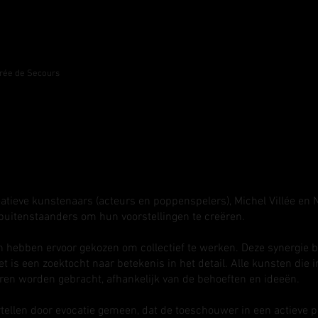
trée de Secours
reatieve kunstenaars (acteurs en poppenspelers), Michel Villée en 
uitenstaanders om hun voorstellingen te creëren.
 hebben ervoor gekozen om collectief te werken. Deze synergie b
et is een zoektocht naar betekenis in het detail. Alle kunsten die i
ren worden gebracht, afhankelijk van de behoeften en ideeën.
ellen door evocatie gemeen, dat de toeschouwer in een actieve pos