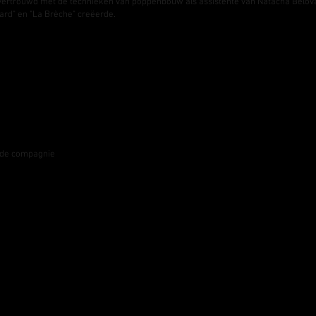
vertrouwd met de technieken van poppenbouw als assistente van Natacha Belova
rd" en "La Brèche" creëerde.
 de compagnie
(Quai 41)