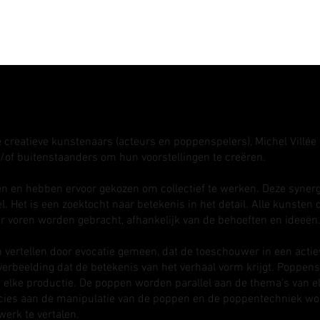
Shows
Tournées
Stages
ee creatieve kunstenaars (acteurs en poppenspelers), Michel Villée
of buitenstaanders om hun voorstellingen te creëren.
 en hebben ervoor gekozen om collectief te werken. Deze synerg
l. Het is een zoektocht naar betekenis in het detail. Alle kunsten d
r voren worden gebracht, afhankelijk van de behoeften en ideeën
vertellen door evocatie gemeen, dat de toeschouwer in een actieve
erbeelding dat de betekenis van het verhaal vorm krijgt. Poppens
in elke productie. De poppen worden parallel aan de thema's van el
cies aan de manipulatie van de poppen en de poppentechniek wo
erk te vertalen.