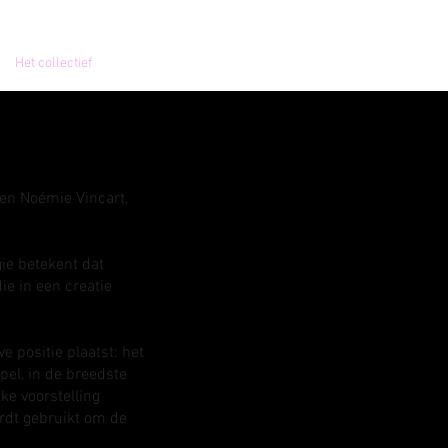
Het collectief
Contact
 en Noémie Vincart,
ie betekent dat
ie in een creatie
.
 positie plaatst: het
pel, in de breedste
ke voorstelling
rdt gebruikt om de