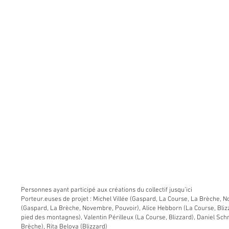
Personnes ayant participé aux créations du collectif jusqu’ici
Porteur.euses de projet : Michel Villée (Gaspard, La Course, La Brèche, 
(Gaspard, La Brèche, Novembre, Pouvoir), Alice Hebborn (La Course, Bli
pied des montagnes), Valentin Périlleux (La Course, Blizzard), Daniel Sch
Brèche), Rita Belova (Blizzard)