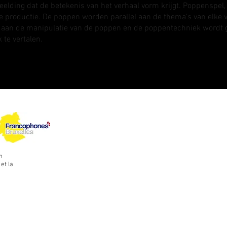
elding dat de betekenis van het verhaal vorm krijgt. Poppenspel,
lke productie. De poppen worden parallel aan de thema's van elke v
 aan de manipulatie van de poppen en de poppentechniek wordt 
te vertalen.
n
et la