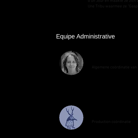
d'un Jour en maakte ze zich 
Une Tribu waarmee ze "Gaspa
Equipe Administrative
Katja Belova
Algemene coördinatie van
Christine Cloarec 
Production coördinatie