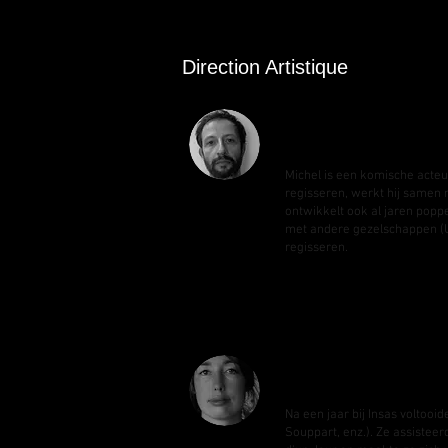
Direction Artistique
Michel Villée
Michel is een komische acteur
regisseren, werkt hij samen m
ontwikkelt ook al jaren poppe
met andere gezelschappen (Ult
regisseren.
Noémie Vincart
Na een jaar bij Insas voltooi
Souppart, enz.). Ze assisteer