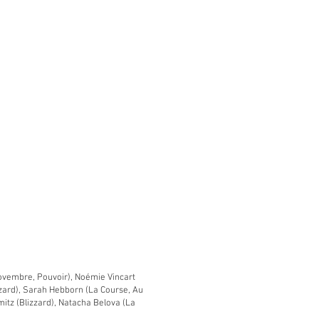
Novembre, Pouvoir), Noémie Vincart
zzard), Sarah Hebborn (La Course, Au
mitz (Blizzard), Natacha Belova (La