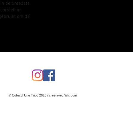
 in de breedste
oorstelling
gebruikt om de
© Collectif Une Tribu 2015 / créé avec
Wix.com