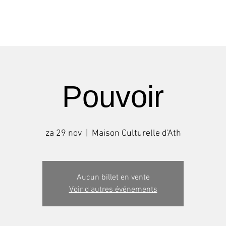
Shows
Tournées
Stages
Pouvoir
za 29 nov
  |  
Maison Culturelle d'Ath
Aucun billet en vente
Voir d'autres événements