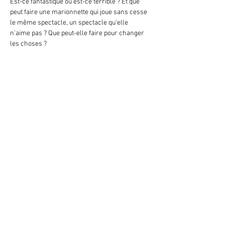
Est-ce fantastique ou est-ce terrible ? Et que 
peut faire une marionnette qui joue sans cesse 
le même spectacle, un spectacle qu’elle 
n’aime pas ? Que peut-elle faire pour changer 
les choses ?
Meer weergeven
Deel dit evenement