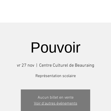
Shows
Tournées
Stages
Pouvoir
vr 27 nov
  |  
Centre Culturel de Beauraing
Représentation scolaire
Aucun billet en vente
Voir d'autres événements