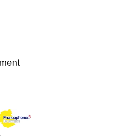
ement
n