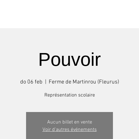
Shows
Tournées
Stages
Pouvoir
do 06 feb
  |  
Ferme de Martinrou (Fleurus)
Représentation scolaire
Aucun billet en vente
Voir d'autres événements