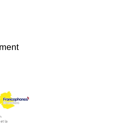
ement
n
et la