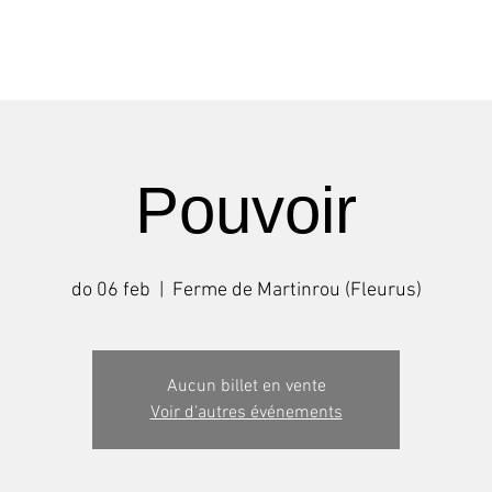
Shows
Tournées
Stages
Pouvoir
do 06 feb
  |  
Ferme de Martinrou (Fleurus)
Aucun billet en vente
Voir d'autres événements